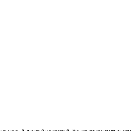
пропитанный историей и культурой. Это удивительное место, гд