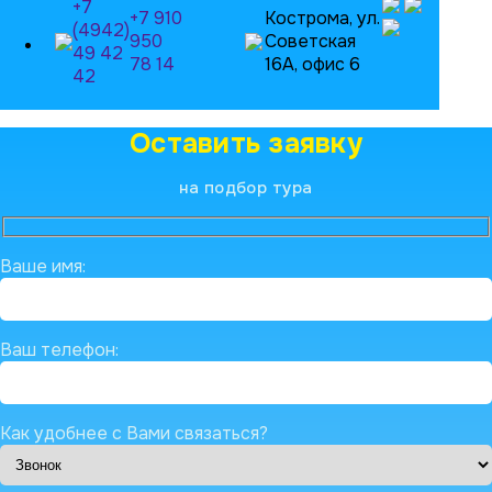
+7
+7 910
Кострома, ул.
(4942)
950
Советская
49 42
78 14
16А, офис 6
42
Оставить заявку
на подбор тура
Ваше имя:
Ваш телефон:
Как удобнее с Вами связаться?