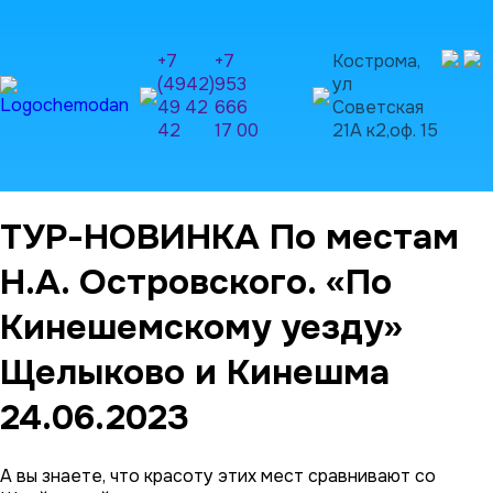
+7
+7
Кострома,
(4942)
953
ул
49 42
666
Советская
42
17 00
21А к2,оф. 15
ТУР-НОВИНКА По местам
Н.А. Островского. «По
Кинешемскому уезду»
Щелыково и Кинешма
24.06.2023
А вы знаете, что красоту этих мест сравнивают со