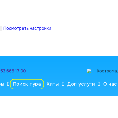
Посмотреть настройки
953 666 17 00
Кострома, 
ры
Поиск тура
Хиты
Доп услуги
О нас