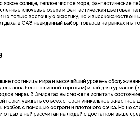
о яркое солнце, теплое чистое море, фантастические пей
сленные ключевые озера и фантастическая цветовая пал
 не только восточную экзотику, но и высококачественн
дыха, в ОАЭ невиданный выбор товаров на рынках и в то
Э
учшие гостиницы мира и высочайший уровень обслуживан
здесь зона беспошлинной торговли) и рай для гурманов 
родов мира). В Эмиратах вы сможете испытать состояни
ой горки, увидеть со всех сторон уникальное животное 
 крабов с помощью остроги и плетеного сачка. Но не ст
и отдых в ней рассчитан на людей с достатком выше сре