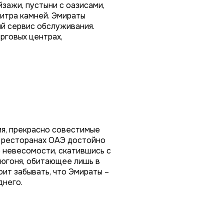
зажи, пустыни с оазисами,
итра камней. Эмираты
ый сервис обслуживания.
рговых центрах,
ия, прекрасно совестимые
(в ресторанах ОАЭ достойно
е невесомости, скатившись с
дюгоня, обитающее лишь в
оит забывать, что Эмираты –
днего.