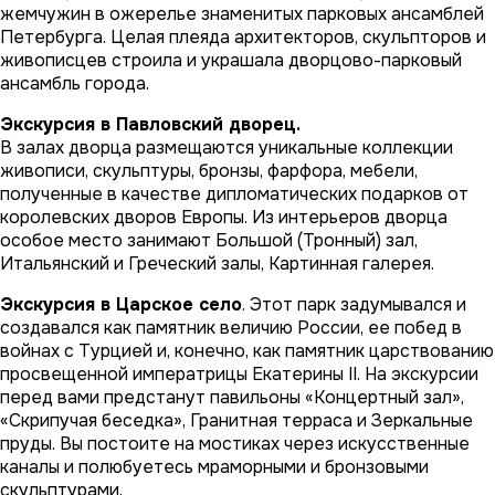
жемчужин в ожерелье знаменитых парковых ансамблей
Петербурга. Целая плеяда архитекторов, скульпторов и
живописцев строила и украшала дворцово-парковый
ансамбль города.
Экскурсия в Павловский дворец.
В залах дворца размещаются уникальные коллекции
живописи, скульптуры, бронзы, фарфора, мебели,
полученные в качестве дипломатических подарков от
королевских дворов Европы. Из интерьеров дворца
особое место занимают Большой (Тронный) зал,
Итальянский и Греческий залы, Картинная галерея.
Экскурсия в Царское село
. Этот парк задумывался и
создавался как памятник величию России, ее побед в
войнах с Турцией и, конечно, как памятник царствованию
просвещенной императрицы Екатерины II. На экскурсии
перед вами предстанут павильоны «Концертный зал»,
«Скрипучая беседка», Гранитная терраса и Зеркальные
пруды. Вы постоите на мостиках через искусственные
каналы и полюбуетесь мраморными и бронзовыми
скульптурами.