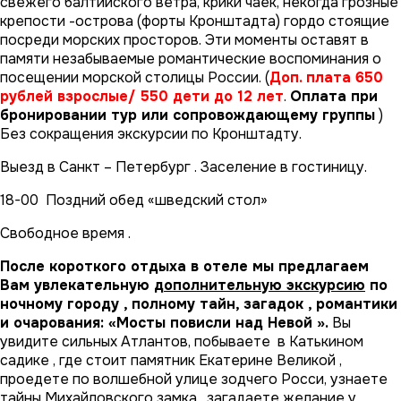
свежего балтийского ветра, крики чаек, некогда грозные
крепости -острова (форты Кронштадта) гордо стоящие
посреди морских просторов. Эти моменты оставят в
памяти незабываемые романтические воспоминания о
посещении морской столицы России.
(
Доп. плата 650
рублей взрослые/ 550 дети до 12 лет
.
Оплата при
бронировании тур или сопровождающему группы
)
Без сокращения экскурсии по Кронштадту.
Выезд в Санкт – Петербург . Заселение в гостиницу.
18-00 Поздний обед «шведский стол»
Свободное время .
После короткого отдыха в отеле мы предлагаем
Вам увлекательную
дополнительную экскурсию
по
ночному городу , полному тайн, загадок , романтики
и очарования: «Мосты повисли над Невой ».
Вы
увидите сильных Атлантов, побываете в Катькином
садике , где стоит памятник Екатерине Великой ,
проедете по волшебной улице зодчего Росси, узнаете
тайны Михайловского замка , загадаете желание у