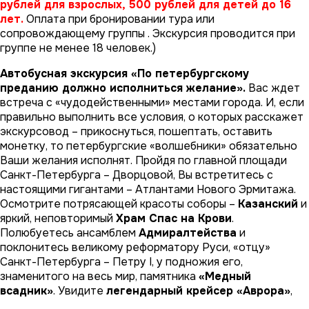
рублей для взрослых, 500 рублей для детей до 16
лет.
Оплата при бронировании тура или
сопровождающему группы . Экскурсия проводится при
группе не менее 18 человек.)
Автобусная экскурсия «По петербургскому
преданию должно исполниться желание».
Вас ждет
встреча с «чудодейственными» местами города. И, если
правильно выполнить все условия, о которых расскажет
экскурсовод – прикоснуться, пошептать, оставить
монетку, то петербургские «волшебники» обязательно
Ваши желания исполнят. Пройдя по главной площади
Санкт-Петербурга – Дворцовой, Вы встретитесь с
настоящими гигантами – Атлантами Нового Эрмитажа.
Осмотрите потрясающей красоты соборы –
Казанский
и
яркий, неповторимый
Храм Спас на Крови
.
Полюбуетесь ансамблем
Адмиралтейства
и
поклонитесь великому реформатору Руси, «отцу»
Санкт-Петербурга – Петру I, у подножия его,
знаменитого на весь мир, памятника
«Медный
всадник»
. Увидите
легендарный крейсер «Аврора»
,