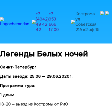
+7
+7
Кострома,
(4942)
953
ул
49 42
666
Советская
42
17 00
21А к2,оф. 15
Легенды Белых ночей
Санкт-Петербург
Даты заезда: 25.06 — 29.06.2020г.
Программа тура:
1 день:
18-20 — выезд из Костромы от РиО