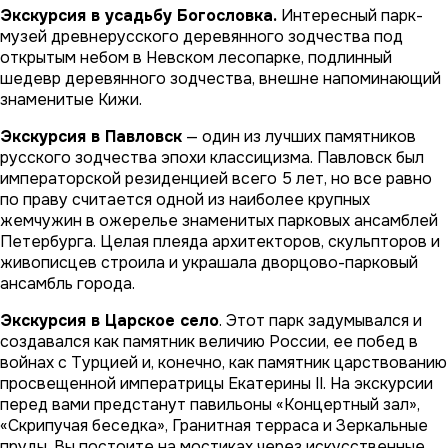
Экскурсия в усадьбу Богословка.
Интересный парк-
музей древнерусского деревянного зодчества под
открытым небом в Невском лесопарке, подлинный
шедевр деревянного зодчества, внешне напоминающий
знаменитые Кижи.
Экскурсия в Павловск
— один из лучших памятников
русского зодчества эпохи классицизма. Павловск был
императорской резиденцией всего 5 лет, но все равно
по праву считается одной из наиболее крупных
жемчужин в ожерелье знаменитых парковых ансамблей
Петербурга. Целая плеяда архитекторов, скульпторов и
живописцев строила и украшала дворцово-парковый
ансамбль города.
Экскурсия в Царское село
. Этот парк задумывался и
создавался как памятник величию России, ее побед в
войнах с Турцией и, конечно, как памятник царствованию
просвещенной императрицы Екатерины II. На экскурсии
перед вами предстанут павильоны «Концертный зал»,
«Скрипучая беседка», Гранитная терраса и Зеркальные
пруды. Вы постоите на мостиках через искусственные