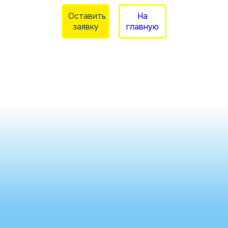
Оставить
На
заявку
главную