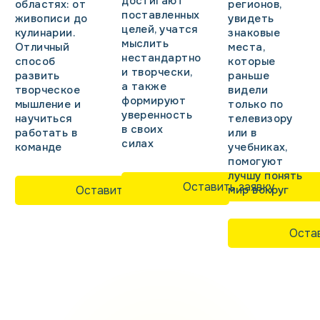
достигают
областях: от
регионов,
поставленных
живописи до
увидеть
целей, учатся
кулинарии.
знаковые
мыслить
Отличный
места,
нестандартно
способ
которые
и творчески,
развить
раньше
а также
творческое
видели
формируют
мышление и
только по
уверенность
научиться
телевизору
в своих
работать в
или в
силах
команде
учебниках,
помогуют
лучшу понять
Оставить заявку
Оставить заявку
мир вокруг
Остав