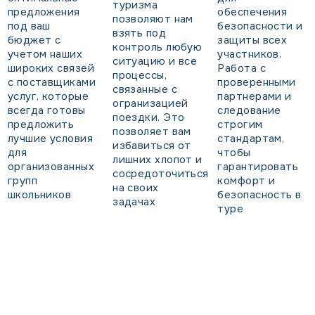
туризма
предложения
обеспечения
позволяют нам
под ваш
безопасности и
взять под
бюджет с
защиты всех
контроль любую
учетом наших
участников.
ситуацию и все
широких связей
Работа с
процессы,
с поставщиками
проверенными
связанные с
услуг, которые
партнерами и
огранизацией
всегда готовы
следование
поездки. Это
предложить
строгим
позволяет вам
лучшие условия
стандартам,
избавиться от
для
чтобы
лишних хлопот и
организованных
гарантировать
сосредоточиться
групп
комфорт и
на своих
школьников
безопасность в
задачах
туре