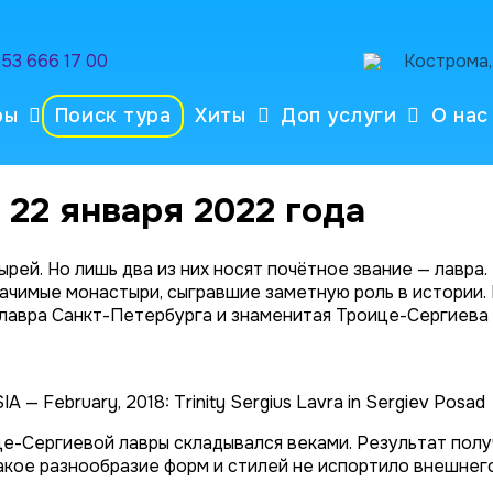
953 666 17 00
Кострома, 
ры
Поиск тура
Хиты
Доп услуги
О нас
22 января 2022 года
рей. Но лишь два из них носят почётное звание — лавра.
начимые монастыри, сыгравшие заметную роль в истории.
авра Санкт-Петербурга и знаменитая Троице-Сергиева 
— February, 2018: Trinity Sergius Lavra in Sergiev Posad
-Сергиевой лавры складывался веками. Результат полу
акое разнообразие форм и стилей не испортило внешнего