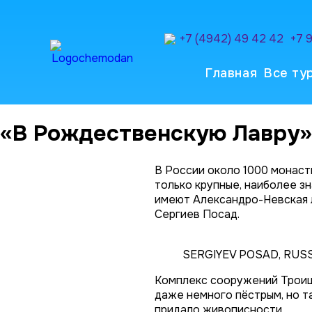
+7 (4942) 49 42 42
+7 
Главная
Все ту
«В Рождественскую Лавру» 
В России около 1000 монасты
только крупные, наиболее з
имеют Александро-Невская л
Сергиев Посад.
SERGIYEV POSAD, RUSSIA 
Комплекс сооружений Троице
даже немного пёстрым, но т
придало живописности.