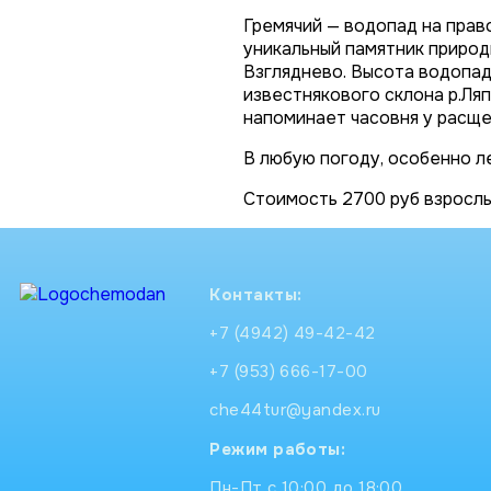
Гремячий — водопад на прав
уникальный памятник природ
Взгляднево. Высота водопад
известнякового склона р.Ля
напоминает часовня у расщел
В любую погоду, особенно л
Стоимость 2700 руб взрослы
Контакты:
+7 (4942) 49-42-42
+7 (953) 666-17-00
che44tur@yandex.ru
Режим работы:
Пн-Пт с 10:00 до 18:00