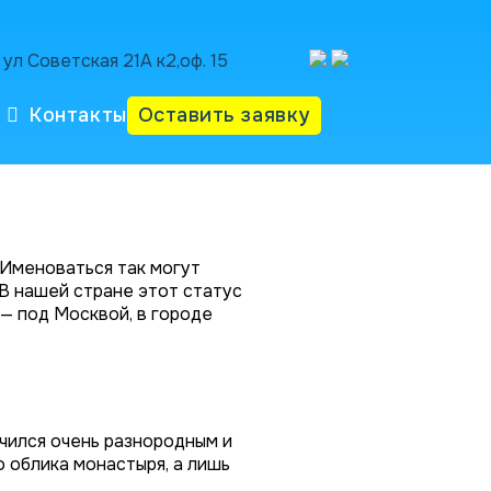
ул Советская 21А к2,оф. 15
Контакты
Оставить заявку
 Именоваться так могут
 В нашей стране этот статус
— под Москвой, в городе
чился очень разнородным и
 облика монастыря, а лишь