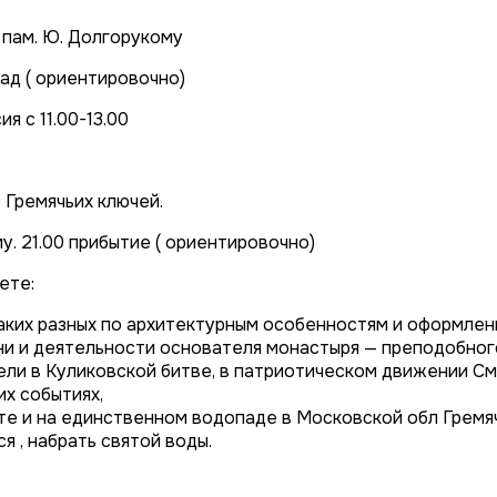
 пам. Ю. Долгорукому
сад ( ориентировочно)
я с 11.00-13.00
 Гремячьих ключей.
у. 21.00 прибытие ( ориентировочно)
ете:
таких разных по архитектурным особенностям и оформлен
и и деятельности основателя монастыря — преподобног
ели в Куликовской битве, в патриотическом движении См
х событиях,
те и на единственном водопаде в Московской обл Гремяч
я , набрать святой воды.