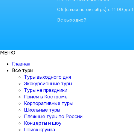
Сб (с мая по октябрь) с 11:00 до 
Вс выходной
МЕНЮ
Главная
Все туры
Туры выходного дня
Экскурсионные туры
Туры на праздники
Прием в Костроме
Корпоративные туры
Школьные туры
Пляжные туры по России
Концерты и шоу
Поиск круиза