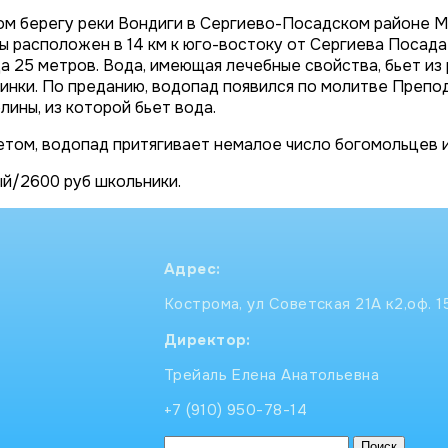
ом берегу реки Вондиги в Сергиево-Посадском районе М
ы расположен в 14 км к юго-востоку от Сергиева Посад
а 25 метров. Вода, имеющая лечебные свойства, бьет из
пинки. По преданию, водопад появился по молитве Препод
ины, из которой бьет вода.
етом, водопад притягивает немалое число богомольцев и
й/2600 руб школьники.
Адрес:
Кострома, ул Советская 21А к2,оф. 1
Директор:
Трейаль Елена Анатольевна
+7 (910) 950-78-14
Найти: