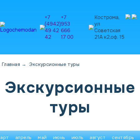
+7
+7
Кострома,
(4942)
953
ул
49 42
666
Советская
42
17 00
21А к2,оф. 15
Главная
→
Экскурсионные туры
Экскурсионные
туры
март
апрель
май
июнь
июль
август
сентябрь