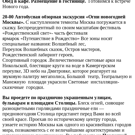
Обед в кафе. Размещение в гостинице.
Готовимся к встрече
Нового года.
20-00 Автобусная обзорная экскурсия «Огни новогодней
Москвы».
С наступлением темноты Москва погружается в
сказку. Беспрецедентный по своим масштабам фестиваль
«Рождественский свет»- часть фестиваля
ярмарок «Путешествие в Рождество» Все зоны носят
специальные названия: Волшебный лес,
Переулок Волшебных сказок, Остров мастеров,
Рождественский лабиринт героев,
Спортивный городок .Величественные световые арки на
Никольской, блестящие круги на воде в Камергерском
переулке, 3D небо на Дмитровке, которое реагирует на
звуковую палитру мегаполиса, Большой театр, Театральную и
Манежную площади украсили Световые инсталляции-
сказочные городки.
Вы проедете по празднично украшенным улицам,
бульварам и площадям Столицы.
Блеск огней, сияющие
разноцветными гирляндами праздничные ели —
предновогодняя Столица предстанет перед Вами во всей
своей красе. Проехав по историческому центру города,
узнаете историю Москвы как одного из красивейших городов
мира, познакомитесь с ее величайшими архитектурными и