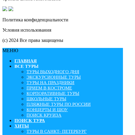
Политика конфиденциальности
Условия использования
(с) 2024 Все права защищены
МЕНЮ
ГЛАВНАЯ
ВСЕ ТУРЫ
ТУРЫ ВЫХОДНОГО ДНЯ
ЭКСКУРСИОННЫЕ ТУРЫ
ТУРЫ НА ПРАЗДНИКИ
ПРИЕМ В КОСТРОМЕ
КОРПОРАТИВНЫЕ ТУРЫ
ШКОЛЬНЫЕ ТУРЫ
ПЛЯЖНЫЕ ТУРЫ ПО РОССИИ
КОНЦЕРТЫ И ШОУ
ПОИСК КРУИЗА
ПОИСК ТУРА
ХИТЫ
ТУРЫ В САНКТ- ПЕТЕРБУРГ