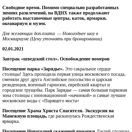
Свободное время. Помимо специально разработанных
зимних развлечений, на ВДНХ также продолжают
работать выставочные центры, каток, ярмарки,
океанариум и музеи.
Для желающих доп.плата — Новогоднее шоу в
Москвариуме (Цену уточнять при бронировании)
02.01.2021
Завтрак «шведский стол». Освобождение номеров
Посещение парка «Зарядье».
Это сакральное сердце
столицы! Здесь проходила первая улица московского посада,
сменяли друг друга Английское посольство и царская
резиденция, военный гарнизон, еврейский квартал и
городские трущобы. Парк Зарядье — самая большая парковая
зона столицы с инновационной «начинкой» и самые лучшие
московские виды с «Парящего моста»
Посещение Храма Христа Спасителя. Экскурсия на
Манежную площадь,
где раскинулась Рождественская
ярмарка.
Посещение Новогодней сказочной ярмарки.
Гостей столицы