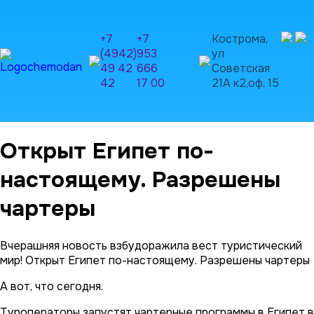
+7
+7
Кострома,
(4942)
953
ул
49 42
666
Советская
42
17 00
21А к2,оф. 15
Открыт Египет по-
настоящему. Разрешены
чартеры
Вчерашняя новость взбудоражила вест туристический
мир! Открыт Египет по-настоящему. Разрешены чартеры
А вот, что сегодня.
Туроператоры запустят чартерные программы в Египет в