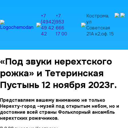
+7
+7
Кострома,
(4942)
953
ул
49 42
666
Советская
42
17 00
21А к2,оф. 15
«Под звуки нерехтского
рожка» и Тетеринская
Пустынь 12 ноября 2023г.
Представляем вашему вниманию не только
Нерехту-город –музей под открытым небом, но и
достояние всей страны Фольклорный ансамбль
нерехтских рожечников.