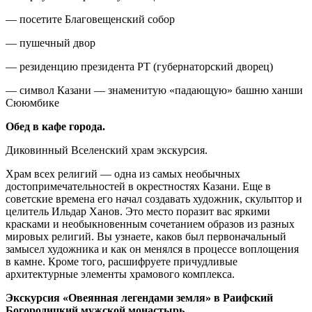
— посетите Благовещенский собор
— пушечный двор
— резиденцию президента РТ (губернаторский дворец)
— символ Казани — знаменитую «падающую» башню ханши
Сююмбике
Обед в кафе города.
Диковинный Вселенский храм экскурсия.
Храм всех религий — одна из самых необычных
достопримечательностей в окрестностях Казани. Еще в
советские времена его начал создавать художник, скульптор и
целитель Ильдар Ханов. Это место поразит вас яркими
красками и необыкновенным сочетанием образов из разных
мировых религий. Вы узнаете, каков был первоначальный
замысел художника и как он менялся в процессе воплощения
в камне. Кроме того, расшифруете причудливые
архитектурные элементы храмового комплекса.
Экскурсия «Овеянная легендами земля» в Раифский
Богородицкий мужской монастырь.