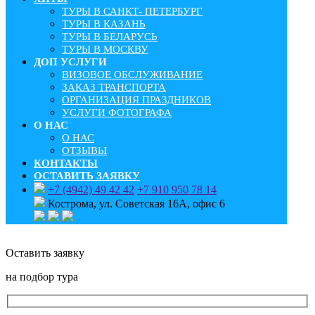
ТУРЫ В САНКТ- ПЕТЕРБУРГ
ТУРЫ В КАЗАНЬ
ТУРЫ В БЕЛАРУСЬ
ТУРЫ В МОСКВУ
ДОП УСЛУГИ
ВИЗОВОЕ ОБСЛУЖИВАНИЕ
ЗАКАЗ ТРАНСПОРТА
ОРГАНИЗАЦИЯ ПРАЗДНИКОВ
УСЛУГИ ФОТОГРАФА
О НАС
О НАС
ОТЗЫВЫ
КОНТАКТЫ
ОСТАВИТЬ ЗАЯВКУ
+7 (4942) 49 42 42
+7 910 950 78 14
Кострома, ул. Советская 16А, офис 6
Оставить заявку
на подбор тура