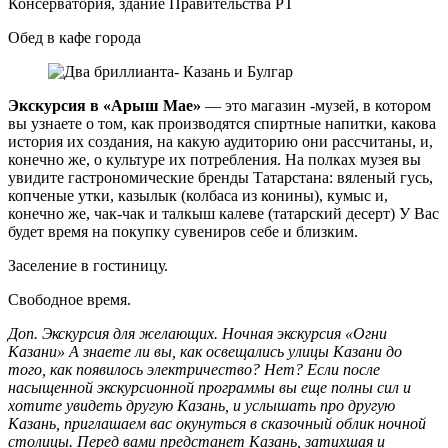
Консерватория, здание Правительства РТ
Обед в кафе города
Экскурсия в «Арыш Мае»
— это магазин -музей, в котором
вы узнаете о том, как производятся спиртные напитки, какова
история их создания, на какую аудиторию они рассчитаны, и,
конечно же, о культуре их потребления. На полках музея вы
увидите гастрономические бренды Татарстана: вяленый гусь,
копченые утки, казылык (колбаса из конины), кумыс и,
конечно же, чак-чак и талкыш калеве (татарский десерт) У Вас
будет время на покупку сувениров себе и близким.
Заселение в гостиницу.
Свободное время.
Доп. Экскурсия для желающих. Ночная экскурсия «Огни
Казани» А знаете ли вы, как освещались улицы Казани до
того, как появилось электричество? Нет? Если после
насыщенной экскурсионной программы вы еще полны сил и
хотите увидеть другую Казань, и услышать про другую
Казань, приглашаем вас окунуться в сказочный облик ночной
столицы. Перед вами предстанет Казань, затихшая и