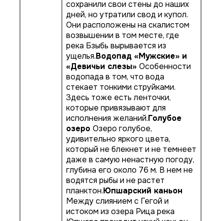
сохранили свои стены до наших
дней, но утратили свод и купол.
Они расположены на скалистом
возвышении в том месте, где
река Бзыбь вырывается из
ущелья.
Водопад «Мужские» и
«Девичьи слезы»
Особенности
водопада в том, что вода
стекает тонкими струйками.
Здесь тоже есть ленточки,
которые привязывают для
исполнения желаний.
Голубое
озеро
Озеро голубое,
удивительно яркого цвета,
который не блекнет и не темнеет
даже в самую ненастную погоду,
глубина его около 76 м. В нем не
водятся рыбы и не растет
планктон.
Юпшарский каньон
Между слиянием с Гегой и
истоком из озера Рица река