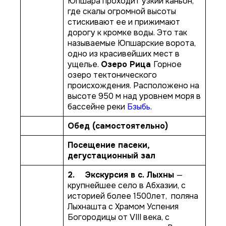
Юпшара проходит узкий каньон,
где скалы огромной высоты
стискивают ее и прижимают
дорогу к кромке воды. Это так
называемые Юпшарские ворота,
одно из красивейших мест в
ущелье.
Озеро Рица
Горное
озеро тектонического
происхождения. Расположено на
высоте 950 м над уровнем моря в
бассейне реки
Бзыбь
.
Обед (самостоятельно)
Посещение пасеки,
дегустационный зал
2. Экскурсия в с. Лыхны
—
крупнейшее село в Абхазии, с
историей более 1500лет, поляна
Лыхнашта с Храмом Успения
Богородицы от VIII века, с