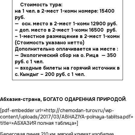
Стоимость тура:
на 1 чел. в 2-мест 1-комн номере:
15400
руб.
— осн. место в 2-мест 1-комн
12900 руб.
– доп. место в 2-мест 1-комн
16500 руб.
– 1-местное размещение в 2-мест 1-комн
(Стоимость указано нетто)
Дополнительно оплачивается на месте :
— Экологический сбор на о. Рица — 350
руб. с 1 чел.
— входные билеты на горячий источник в
с. Кындыг – 200 руб. с 1 чел.
Абхазия-страна, БОГАТО ОДАРЕННАЯ ПРИРОДОЙ
.
[pdf-embedder url=»http://chemodan-turov.ru/wp-
content/uploads/2017/03/ABHAZIYA-polnaya-tablitsa.pdf»
title=»АБХАЗИЯ полная таблица»]
Береговая линия 210 км, мягкий климат,изобилие