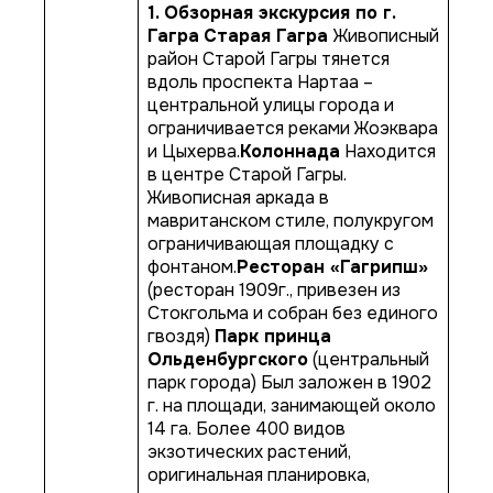
1. Обзорная экскурсия по г.
Гагра
Старая Гагра
Живописный
район Старой Гагры тянется
вдоль проспекта Нартаа –
центральной улицы города и
ограничивается реками Жоэквара
и Цыхерва.
Колоннада
Находится
в центре Старой Гагры.
Живописная аркада в
мавританском стиле, полукругом
ограничивающая площадку с
фонтаном.
Ресторан «Гагрипш»
(ресторан 1909г., привезен из
Стокгольма и собран без единого
гвоздя)
Парк принца
Ольденбургского
(центральный
парк города) Был заложен в 1902
г. на площади, занимающей около
14 га. Более 400 видов
экзотических растений,
оригинальная планировка,