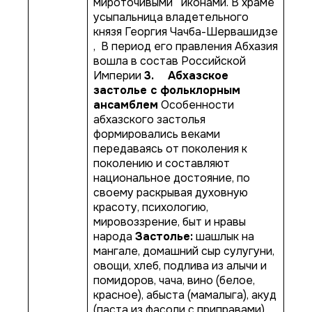
мироточивыми иконами. В храме
усыпальница владетельного
князя Георгия Чачба-Шервашидзе
, В период его правления Абхазия
вошла в состав Российской
Империи
3.
Абхазское
застолье с фольклорным
ансамблем
Особенности
абхазского застолья
формировались веками
передаваясь от поколения к
поколению и составляют
национальное достояние, по
своему раскрывая духовную
красоту, психологию,
мировоззрение, быт и нравы
народа
Застолье:
шашлык на
мангале, домашний сыр сулугуни,
овощи, хлеб, подлива из алычи и
помидоров, чача, вино (белое,
красное), абыста (мамалыга), акуд
(паста из фасоли с приправами),