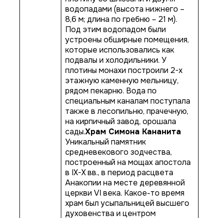
водопадами (высота нижнего –
8,6 м; длина по гребню – 21 м).
Под этим водопадом были
устроены обширные помещения,
которые использовались как
подвалы и холодильники. У
плотины монахи построили 2-х
этажную каменную мельницу,
рядом пекарню. Вода по
специальным каналам поступала
также в лесопильню, прачечную,
на кирпичный завод, орошала
сады.
Храм Симона Кананита
Уникальный памятник
средневекового зодчества,
построенный на мощах апостола
в IX-X вв., в период расцвета
Анакопии на месте деревянной
церкви VI века. Какое-то время
храм был усыпальницей высшего
духовенства и центром