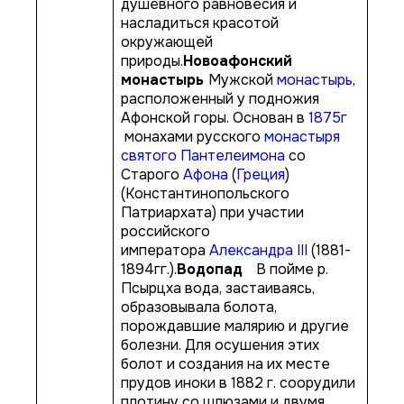
душевного равновесия и
насладиться красотой
окружающей
природы.
Новоафонский
монастырь
Мужской
монастырь
,
расположенный у подножия
Афонской горы. Основан в
1875г
монахами русского
монастыря
святого Пантелеимона
со
Старого
Афона
(
Греция
)
(Константинопольского
Патриархата) при участии
российского
императора
Александра III
(1881-
1894гг.).
Водопад
В пойме р.
Псырцха вода, застаиваясь,
образовывала болота,
порождавшие малярию и другие
болезни. Для осушения этих
болот и создания на их месте
прудов иноки в 1882 г. соорудили
плотину со шлюзами и двумя