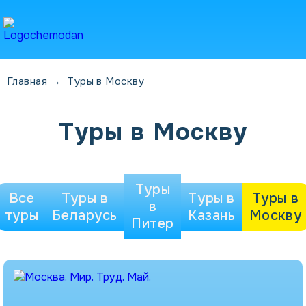
Главная
→
Туры в Москву
Туры в Москву
Туры
Все
Туры в
Туры в
Туры в
в
туры
Беларусь
Казань
Москву
Питер