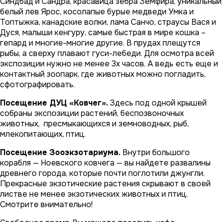
Синдбад и Сандра, красавица зебра Земфира, уникальный
белый лев Ярос, косолапые бурые медведи Умка и
Топтыжка, канадские волки, лама Санчо, страусы Вася и
Дуся, малыши кенгуру, самые быстрая в мире кошка –
гепард и многие-многие другие. В прудах плещутся
рыбы, а сверху плавают гуси-лебеди. Для осмотра всей
экспозиции нужно не менее 3х часов. А ведь есть еще и
контактный зоопарк, где животных можно погладить,
сфотографировать.
Посещение ДУЦ «Ковчег».
Здесь под одной крышей
собраны экспозиции растений, беспозвоночных
животных, пресмыкающихся и земноводных, рыб,
млекопитающих, птиц.
Посещение Зооэкзотариума.
Внутри большого
корабля — Ноевского ковчега — вы найдете развалины
древнего города, которые почти поглотили джунгли.
Прекрасные экзотические растения скрывают в своей
листве не менее экзотических животных и птиц.
Смотрите внимательно!