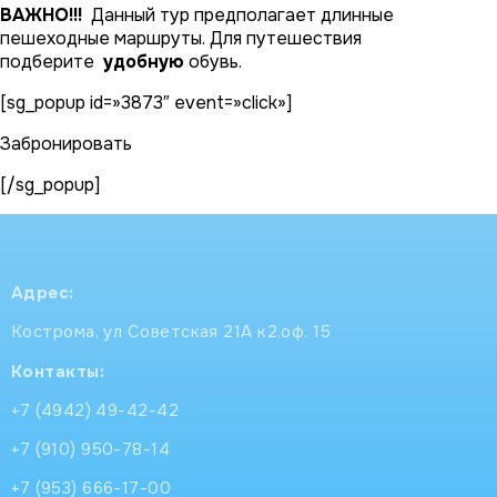
ВАЖНО!!!
Данный тур предполагает длинные
пешеходные маршруты. Для путешествия
подберите
удобную
обувь.
[sg_popup id=»3873″ event=»click»]
Забронировать
[/sg_popup]
Адрес:
Кострома, ул Советская 21А к2,оф. 15
Контакты:
+7 (4942) 49-42-42
+7 (910) 950-78-14
+7 (953) 666-17-00