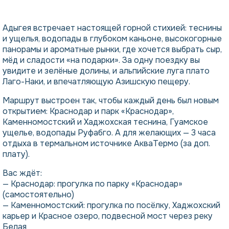
Адыгея встречает настоящей горной стихией: теснины
и ущелья, водопады в глубоком каньоне, высокогорные
панорамы и ароматные рынки, где хочется выбрать сыр,
мёд и сладости «на подарки». За одну поездку вы
увидите и зелёные долины, и альпийские луга плато
Лаго-Наки, и впечатляющую Азишскую пещеру.
Маршрут выстроен так, чтобы каждый день был новым
открытием: Краснодар и парк «Краснодар»,
Каменномостский и Хаджохская теснина, Гуамское
ущелье, водопады Руфабго. А для желающих — 3 часа
отдыха в термальном источнике АкваТермо (за доп.
плату).
Вас ждёт:
— Краснодар: прогулка по парку «Краснодар»
(самостоятельно)
— Каменномостский: прогулка по посёлку, Хаджохский
карьер и Красное озеро, подвесной мост через реку
Белая