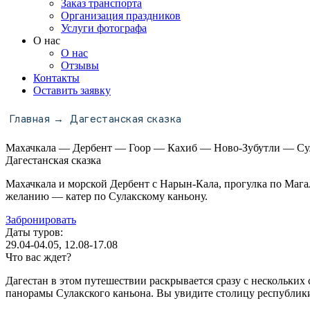
Заказ транспорта
Организация праздников
Услуги фотографа
О нас
О нас
Отзывы
Контакты
Оставить заявку
Главная
Дагестанская сказка
→
Махачкала — Дербент — Гоор — Кахиб — Ново-Зубутли — Су
Дагестанская сказка
Махачкала и морской Дербент с Нарын-Кала, прогулка по Магал
желанию — катер по Сулакскому каньону.
Забронировать
Даты туров:
29.04-04.05, 12.08-17.08
Что вас ждет?
Дагестан в этом путешествии раскрывается сразу с нескольких
панорамы Сулакского каньона. Вы увидите столицу республик