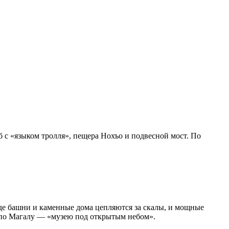
б с «языком тролля», пещера Нохъо и подвесной мост. По
где башни и каменные дома цепляются за скалы, и мощные
ь по Магалу — «музею под открытым небом».