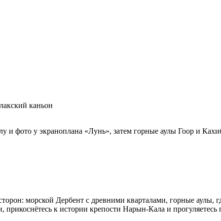
лакский каньон
у и фото у экраноплана «Лунь», затем горные аулы Гоор и Кахи
 сторон: морской Дербент с древними кварталами, горные аулы, 
и, прикоснётесь к истории крепости Нарын-Кала и прогуляетес