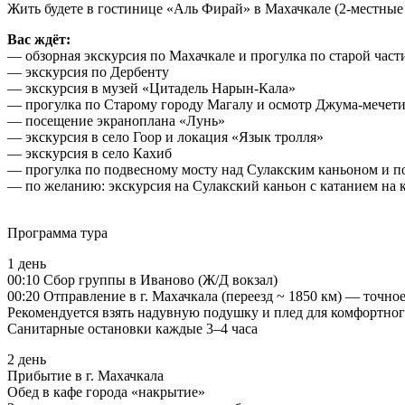
Жить будете в гостинице «Аль Фирай» в Махачкале (2-местные 
Вас ждёт:
— обзорная экскурсия по Махачкале и прогулка по старой част
— экскурсия по Дербенту
— экскурсия в музей «Цитадель Нарын-Кала»
— прогулка по Старому городу Магалу и осмотр Джума-мечет
— посещение экраноплана «Лунь»
— экскурсия в село Гоор и локация «Язык тролля»
— экскурсия в село Кахиб
— прогулка по подвесному мосту над Сулакским каньоном и 
— по желанию: экскурсия на Сулакский каньон с катанием на ка
Программа тура
1 день
00:10 Сбор группы в Иваново (Ж/Д вокзал)
00:20 Отправление в г. Махачкала (переезд ~ 1850 км) — точное
Рекомендуется взять надувную подушку и плед для комфортног
Санитарные остановки каждые 3–4 часа
2 день
Прибытие в г. Махачкала
Обед в кафе города «накрытие»