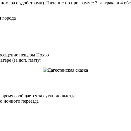
номера с удобствами). Питание по программе: 3 завтрака и 4 об
и города
и
посещение пещеры Нохъо
тере (за доп. плату)
 время сообщается за сутки до выезда
о ночного переезда