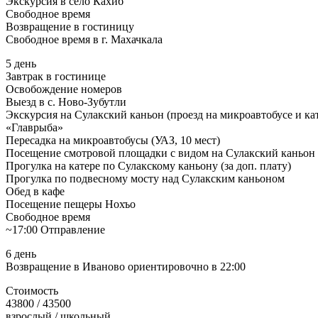
Экскурсия в село Кахиб
Свободное время
Возвращение в гостиницу
Свободное время в г. Махачкала
5 день
Завтрак в гостинице
Освобождение номеров
Выезд в с. Ново-Зубутли
Экскурсия на Сулакский каньон (проезд на микроавтобусе и ката
«Главрыба»
Пересадка на микроавтобусы (УАЗ, 10 мест)
Посещение смотровой площадки с видом на Сулакский каньон
Прогулка на катере по Сулакскому каньону (за доп. плату)
Прогулка по подвесному мосту над Сулакским каньоном
Обед в кафе
Посещение пещеры Нохъо
Свободное время
~17:00 Отправление
6 день
Возвращение в Иваново ориентировочно в 22:00
Стоимость
43800 / 43500
взрослый / школьный