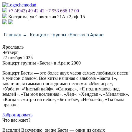
+7 (4942) 49 42 42
+7 953 666 17 00
Кострома, ул Советская 21А к2,оф. 15
Главная
Концерт группы «Баста» в Аране
→
Ярославль
Четверг
27 ноября 2025
Концерт группы «Баста» в Аране 2000
Концерт Басты — это более двух часов самых любимых песен
в унисон с залом. Все хиты начиная с альбома «Баста 1»,
заканчивая самыми последними песнями: «Моя игра»,
«Урбан», «Чистый кайф», «Сансара», «Я поднимаюсь над
землёй», «Ты моя вселенная», «Лёд», «Хендсап», «Медлячок»,
«Когда я смотрю на небо», «Без тебя», «Неболей», «Ты была
права».
Забронировать
Что вас ждет?
Василий Вакуленко, он же Баста — один из самых