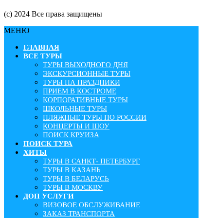
(с) 2024 Все права защищены
МЕНЮ
ГЛАВНАЯ
ВСЕ ТУРЫ
ТУРЫ ВЫХОДНОГО ДНЯ
ЭКСКУРСИОННЫЕ ТУРЫ
ТУРЫ НА ПРАЗДНИКИ
ПРИЕМ В КОСТРОМЕ
КОРПОРАТИВНЫЕ ТУРЫ
ШКОЛЬНЫЕ ТУРЫ
ПЛЯЖНЫЕ ТУРЫ ПО РОССИИ
КОНЦЕРТЫ И ШОУ
ПОИСК КРУИЗА
ПОИСК ТУРА
ХИТЫ
ТУРЫ В САНКТ- ПЕТЕРБУРГ
ТУРЫ В КАЗАНЬ
ТУРЫ В БЕЛАРУСЬ
ТУРЫ В МОСКВУ
ДОП УСЛУГИ
ВИЗОВОЕ ОБСЛУЖИВАНИЕ
ЗАКАЗ ТРАНСПОРТА