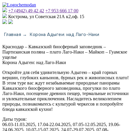
+7 (4942) 49 42 42
+7 953 666 17 00
Кострома, ул Советская 21А к2,оф. 15
Главная
Корона Адыгеи: над Лаго-Наки
→
Краснодар – Кавказский биосферный заповедник –
Партизанская поляна – плато Лаго-Наки – Майкоп – Гуамское
ущелье
Корона Адыгеи: над Лаго-Наки
Откройте для себя удивительную Адыгею – край горных
вершин, глубоких каньонов, бурных рек и живописных плато!
В этом туре вас ждут незабываемые природные панорамы
Кавказского биосферного заповедника, прогулки по плато
Лаго-Наки, посещение древних пещер, термальные источники
и увлекательные приключения. Насладитесь великолепием
природы, познакомьтесь с культурой черкесов и попробуйте
блюда кавказской кухни!
Даты туров:
06.03-11.03.2025, 17.04-22.04.2025, 07.05-12.05.2025, 19.06-
24.06.2025, 10.07-15.07.2025, 24.07-29.07.2025, 07.08-