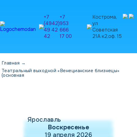
+7
+7
Кострома,
(4942)
953
ул
49 42
666
Советская
42
17 00
21А к2,оф. 15
Главная
→
Театральный выходной «Венецианские близнецы»
(основная
Ярославль
Воскресенье
19 апреля 2026