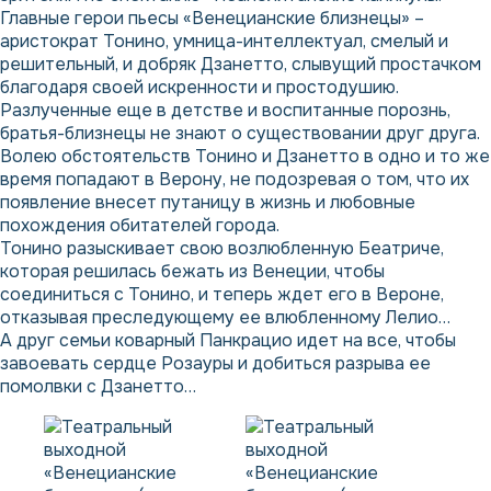
Главные герои пьесы «Венецианские близнецы» –
аристократ Тонино, умница-интеллектуал, смелый и
решительный, и добряк Дзанетто, слывущий простачком
благодаря своей искренности и простодушию.
Разлученные еще в детстве и воспитанные порознь,
братья-близнецы не знают о существовании друг друга.
Волею обстоятельств Тонино и Дзанетто в одно и то же
время попадают в Верону, не подозревая о том, что их
появление внесет путаницу в жизнь и любовные
похождения обитателей города.
Тонино разыскивает свою возлюбленную Беатриче,
которая решилась бежать из Венеции, чтобы
соединиться с Тонино, и теперь ждет его в Вероне,
отказывая преследующему ее влюбленному Лелио…
А друг семьи коварный Панкрацио идет на все, чтобы
завоевать сердце Розауры и добиться разрыва ее
помолвки с Дзанетто…