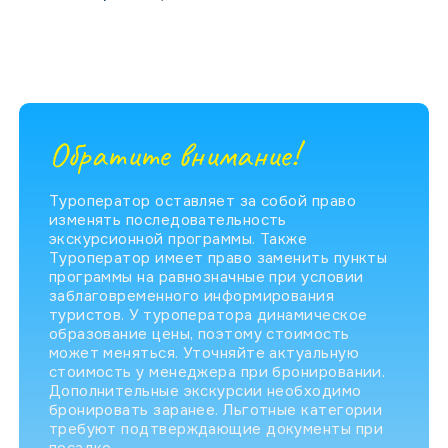
Обратите внимание!
Туроператор оставляет за собой право
изменять последовательность
экскурсионной программы. Также
Туроператор имеет право заменить пункты
программы на равнозначные при условии
заблаговременного информирования
туристов. У туроператора динамическое
образование цены, поэтому стоимость
может меняться. Уточняйте актуальную
стоимость у менеджера при бронировании.
Дополнительные экскурсии необходимо
бронировать заранее. Льготные категории
требуют подтверждающие документы при
посадке.