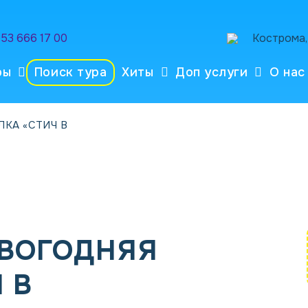
953 666 17 00
Кострома, 
ры
Поиск тура
Хиты
Доп услуги
О нас
КА «СТИЧ В
ВОГОДНЯЯ
 В