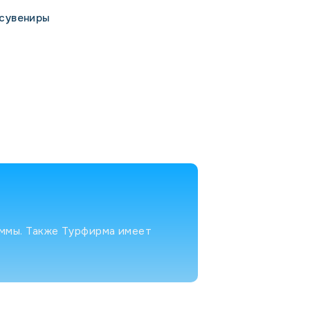
 сувениры
аммы. Также Турфирма имеет