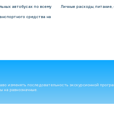
льных автобусах по всему
Личные расходы, питание,
анспортного средства на
раво изменять последовательность экскурсионной прогр
ы на равнозначные.