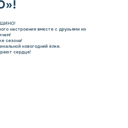
О»!
АШИНО!
ного настроения вместе с друзьями из
ичем!
ке сезона!
икальной новогодней ёлке.
греют сердце!