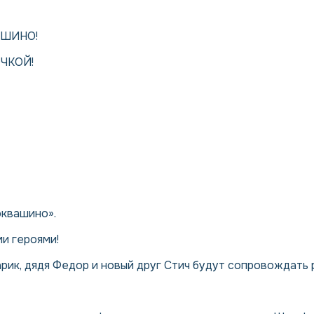
АШИНО!
ЧКОЙ!
оквашино».
и героями!
рик, дядя Федор и новый друг Стич будут сопровождать 