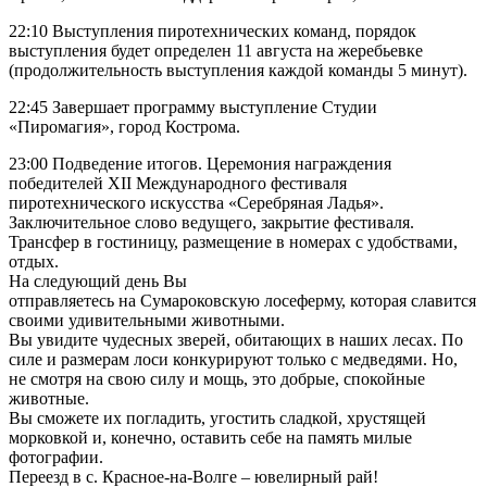
22:10 Выступления пиротехнических команд, порядок
выступления будет определен 11 августа на жеребьевке
(продолжительность выступления каждой команды 5 минут).
22:45 Завершает программу выступление Студии
«Пиромагия», город Кострома.
23:00 Подведение итогов. Церемония награждения
победителей XII Международного фестиваля
пиротехнического искусства «Серебряная Ладья».
Заключительное слово ведущего, закрытие фестиваля.
Трансфер в гостиницу, размещение в номерах с удобствами,
отдых.
На следующий день Вы
отправляетесь на Сумароковскую лосеферму, которая славится
своими удивительными животными.
Вы увидите чудесных зверей, обитающих в наших лесах. По
силе и размерам лоси конкурируют только с медведями. Но,
не смотря на свою силу и мощь, это добрые, спокойные
животные.
Вы сможете их погладить, угостить сладкой, хрустящей
морковкой и, конечно, оставить себе на память милые
фотографии.
Переезд в с. Красное-на-Волге – ювелирный рай!