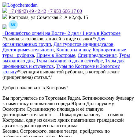
+7 (4942) 49 42 42
+7 953 666 17 00
Кострома, ул Советская 21А к2,оф. 15
«Волшебство огней на Волге» 2 дня / 1 ночь в Костроме
/*вывод заголовков записей в виде ссылки*/
Для
организованных групп
,
Для туристов-индивидуалов
,
Достопримечательности
,
Концерты и шоу
,
Корпоративные
туры - рубрика
,
Прием в Костроме
,
Спецпредложения
,
Туры
выходного дня
,
Туры выходного дня в сентябре
,
Туры для
школьников и студентов
,
Туры по Костроме и Золотому
кольцу
/*функция вывода той рубрики, в которой лежит
(прикреплена) статья.*/
Добро пожаловать в Кострому!
Вы прогуляетесь по Торговым Рядам, Ботниковскому бульвару
к памятнику основателю города Юрию Долгорукому.
Осмотрите Сусанинскую площадь и её главную
достопримечательность — Пожарную каланчу — символ
Костромы, одну из самых ярких памятников гражданской
архитектуры позднего классицизма.
Беседка Островского, здание театра, пройдетесь по
набережной города, вдоль Волги.