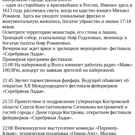
– один из старейших и красивейших в России. Именно здесь в
1613 году рассеялась смута, когда на царство взошел Михаил
Романов. Здесь вы увидите уникальные фрески и
монументальную живопись, богатое убранство и иконы 17-18
веков.
Осмотрите территорию монастыря, его стены и башни,
Троицкий собор, усыпальницу бояр Годуновых, звонницу и
богатые палаты бояр Романовых.
Вечером вас ждет яркое и зрелищное мероприятие- фестиваль
«Серебряная Ладья».
Примерная программа фестиваля:
21:00 На набережной р.Волга начинает работать радио «Маяк»
100,9Fm, концерт по заявкам зрителей на набережной.
21:45 Звучит торжественная фанфара. Ведущий объявляет об
открытии XII Международного фестиваля фейерверков
«Серебряная Ладья».
21:55 Приветствие и поздравление губернатора Костромской
области Сергея Константиновича Ситникова костромичей и
гостей города с Днем города Костромы, открытием фестиваля
фейерверков «Серебряная Ладья».
22:00 Внеконкурсное выступление команды «Пирошоу-
Крым», техническая поддержка «Орион-Арт», Москва.