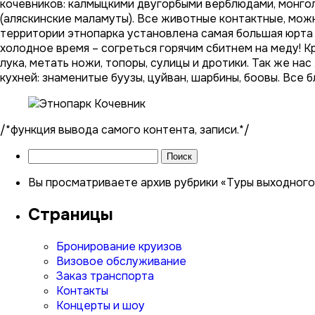
кочевников: калмыцкими двугорбыми верблюдами, монгол
(аляскинские маламуты). Все животные контактные, мож
территории этнопарка установлена самая большая юрта в
холодное время – согреться горячим сбитнем на меду! К
лука, метать ножи, топоры, сулицы и дротики. Так же н
кухней: знаменитые буузы, цуйван, шарбины, боовы. Все
/*функция вывода самого контента, записи.*/
Найти:
Вы просматриваете архив рубрики «Туры выходного 
Страницы
Бронирование круизов
Визовое обслуживание
Заказ транспорта
Контакты
Концерты и шоу