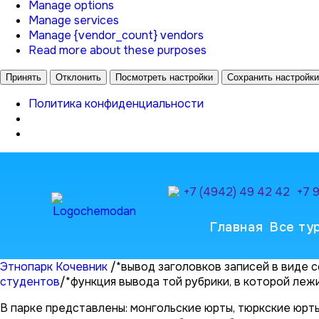
Manage options
Manage services
Manage {vendor_count} vendors
Read more about these purposes
Принять
Отклонить
Посмотреть настройки
Сохранить настройки
Политика конфиденциальности
+7 (4942) 49 42 42
+7 
Главная
Все ту
Этнопарк Кочевник
/*вывод заголовков записей в виде 
студентов
/*функция вывода той рубрики, в которой лежи
В парке представлены: монгольские юрты, тюркские юрты