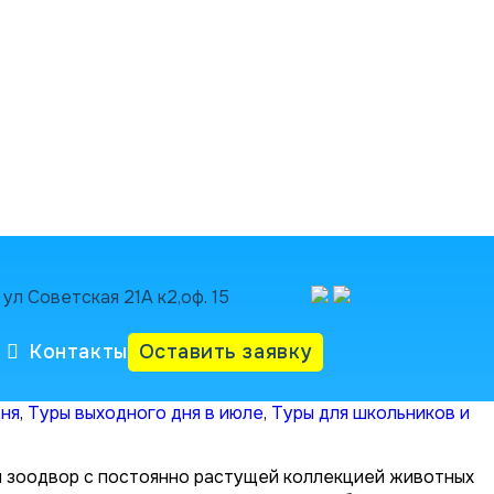
ул Советская 21А к2,оф. 15
Контакты
Оставить заявку
дня
,
Туры выходного дня в июле
,
Туры для школьников и
дан зоодвор с постоянно растущей коллекцией животных