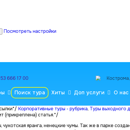
Посмотреть настройки
953 666 17 00
Кострома, 
ры
Поиск тура
Хиты
Доп услуги
О нас
ссылки*/
Корпоративные туры - рубрика
,
Туры выходного 
т (прикреплена) статья.*/
, чукотская яранга, ненецкие чумы. Так же в парке соз