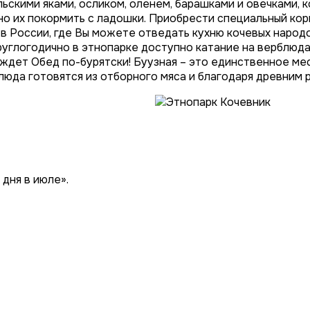
ьскими яками, осликом, оленем, барашками и овечками, 
но их покормить с ладошки. Приобрести специальный кор
 России, где Вы можете отведать кухню кочевых народов,
руглогодично в этнопарке доступно катание на верблюда
ас ждет Обед по-бурятски! Буузная – это единственное 
 блюда готовятся из отборного мяса и благодаря древним
дня в июле».